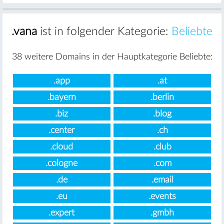
.vana
ist in folgender Kategorie:
Beliebte
38 weitere Domains in der Hauptkategorie Beliebte:
.app
.at
.bayern
.berlin
.biz
.blog
.center
.ch
.cloud
.club
.cologne
.com
.de
.email
.eu
.events
.expert
.gmbh