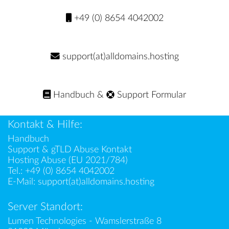
+49 (0) 8654 4042002
support(at)alldomains.hosting
Handbuch
&
Support Formular
Kontakt & Hilfe:
Handbuch
Support & gTLD Abuse Kontakt
Hosting Abuse (EU 2021/784)
Tel.:
+49 (0) 8654 4042002
E-Mail:
support(at)alldomains.hosting
Server Standort:
Lumen Technologies - Wamslerstraße 8