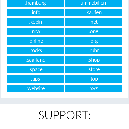
.hamburg
.immobilien
.info
.kaufen
.koeln
.net
.nrw
.one
.online
.org
.rocks
.ruhr
.saarland
.shop
.space
.store
.tips
.top
.website
.xyz
SUPPORT: