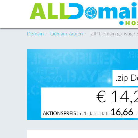
Domain
Domain kaufen
.ZIP Domain günstig re
.zip D
€
14,
16,66
AKTIONSPREIS
im 1. Jahr statt
. 