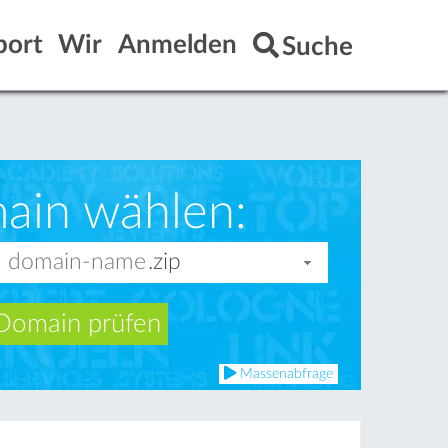
port
Wir
Anmelden
Suche
ain wählen:
Domain prüfen
Massenabfrage