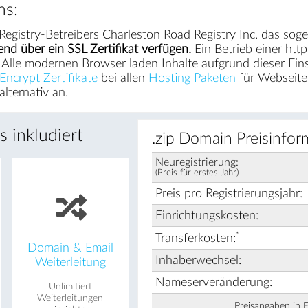
ns:
Registry-Betreibers Charleston Road Registry Inc. das so
nd über ein SSL Zertifikat verfügen.
Ein Betrieb einer htt
Alle modernen Browser laden Inhalte aufgrund dieser Einste
Encrypt Zertifikate
bei allen
Hosting Paketen
für Webseite 
lternativ an.
 inkludiert
.zip Domain Preisinfor
Neuregistrierung:
(Preis für erstes Jahr)
Preis pro Registrierungsjahr:
Einrichtungskosten:
*
Transferkosten:
Domain & Email
Inhaberwechsel:
Weiterleitung
Nameserveränderung:
Unlimitiert
Weiterleitungen
Preisangaben in 