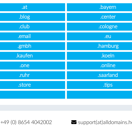
.at
.bayern
.blog
.center
.club
.cologne
.email
.eu
.gmbh
.hamburg
.kaufen
.koeln
.one
.online
.ruhr
.saarland
.store
.tips
+49 (0) 8654 4042002
support(at)alldomains.h