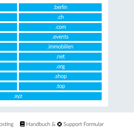
.berlin
.ch
.com
.events
.immobilien
.net
.org
.shop
.top
.xyz
osting
Handbuch
&
Support Formular