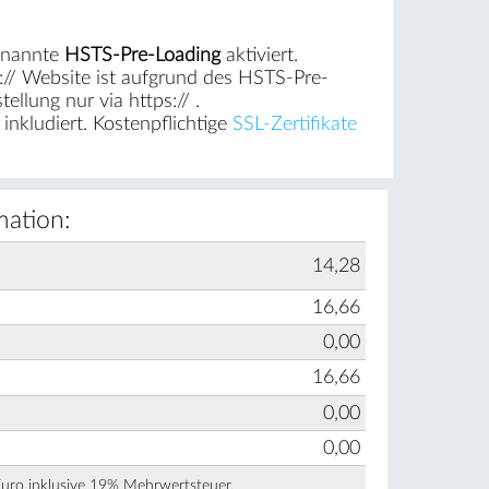
genannte
HSTS-Pre-Loading
aktiviert.
p:// Website ist aufgrund des HSTS-Pre-
llung nur via https:// .
inkludiert. Kostenpflichtige
SSL-Zertifikate
mation:
14,28
16,66
0,00
16,66
0,00
0,00
Euro inklusive 19% Mehrwertsteuer.