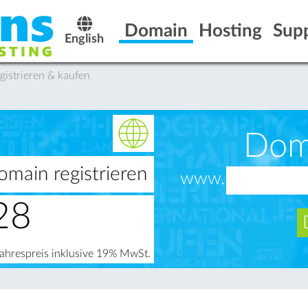
Domain
Hosting
Sup
English
gistrieren & kaufen
Dom
omain registrieren
www.
28
Jahrespreis inklusive 19% MwSt.