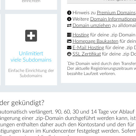
einrichten
Hinweis zu
Premium Domains
Weitere
Domain Informatione
Domain umziehen
zu alldomai
Hosting
für deine .zip Domain
Homepage Baukasten
für dei
E-Mail Hosting
für deine .zip
Unlimitiert
SSL Zertifikat
für deine .zip 
viele Subdomains
*
Die Domain wird durch den Transfer 
Der aktuelle Registrierungs­zeitraum 
Einfache Einrichtung der
bezahlte Laufzeit verloren.
Subdomains
der gekündigt?
utomatisch verlängert. 90, 60, 30 und 14 Tage vor Ablauf 
längerung einer .zip-Domain durchgeführt werden kann, i
gungen enthalten daher auch den Kontostand und den für e
chtigungen kann im Kundencenter festgelegt werden. Sofe