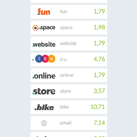
1,79
.fun
1,98
.space
1,79
.website
4,76
.icu
1,79
.online
3,57
.store
10,71
.bike
7,14
.email