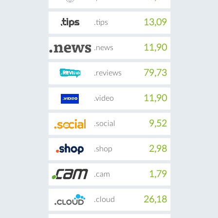
13,09
.tips
11,90
.news
79,73
.reviews
11,90
.video
9,52
.social
2,98
.shop
1,79
.cam
26,18
.cloud