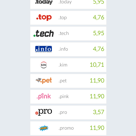
5,95
.today
4,76
.top
5,95
.tech
4,76
.info
10,71
.kim
11,90
.pet
11,90
.pink
3,57
.pro
11,90
.promo