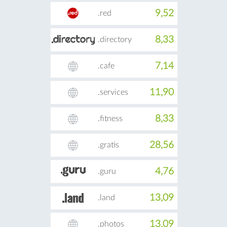
9,52
.red
8,33
.directory
7,14
.cafe
11,90
.services
8,33
.fitness
28,56
.gratis
4,76
.guru
13,09
.land
13,09
.photos