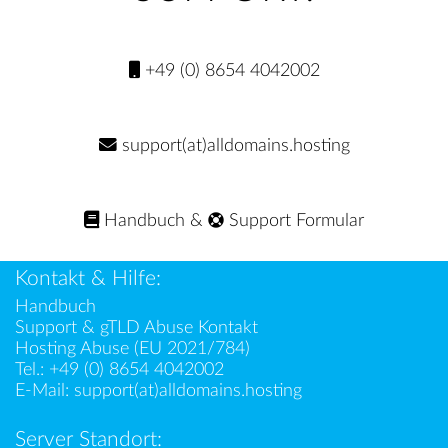
+49 (0) 8654 4042002
support(at)alldomains.hosting
Handbuch
&
Support Formular
Kontakt & Hilfe:
Handbuch
Support & gTLD Abuse Kontakt
Hosting Abuse (EU 2021/784)
Tel.:
+49 (0) 8654 4042002
E-Mail:
support(at)alldomains.hosting
Server Standort: