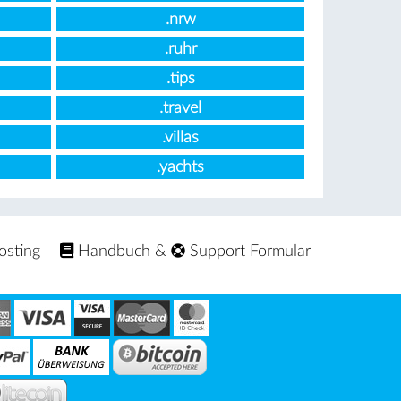
.nrw
.ruhr
.tips
.travel
.villas
.yachts
osting
Handbuch
&
Support Formular