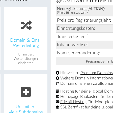
.global Domain Preisin
Neuregistrierung (AKTION):
(Preis für erstes Jahr)
Preis pro Registrierungsjahr:
Einrichtungskosten:
*
Transferkosten:
Domain & Email
Inhaberwechsel:
Weiterleitung
Nameserveränderung:
Unlimitiert
Weiterleitungen
Preisangaben in 
einrichten
Hinweis zu
Premium Domains
Weitere
Domain Informatione
Domain umziehen
zu alldomai
Hosting
für deine .global Dom
Homepage Baukasten
für dei
E-Mail Hosting
für deine .glo
Unlimitiert
SSL Zertifikat
für deine .glob
viele Subdomains