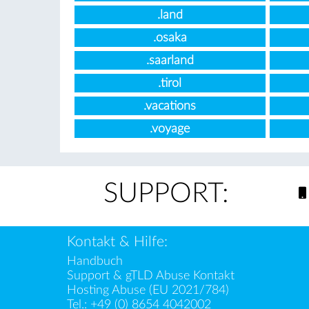
.land
.osaka
.saarland
.tirol
.vacations
.voyage
SUPPORT:
Kontakt & Hilfe:
Handbuch
Support & gTLD Abuse Kontakt
Hosting Abuse (EU 2021/784)
Tel.:
+49 (0) 8654 4042002