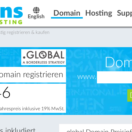
Domain
Hosting
Sup
English
g registrieren & kaufen
Dom
omain registrieren
www.
46
Jahrespreis inklusive 19% MwSt.
 inkludiert