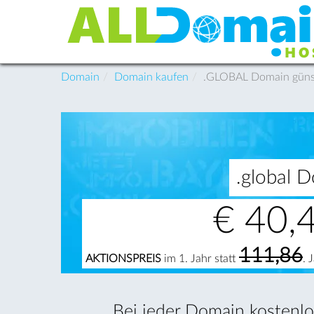
Domain
Domain kaufen
.GLOBAL Domain günsti
.global D
€
40,
111,86
AKTIONSPREIS
im 1. Jahr statt
. 
Bei jeder Domain kostenlos