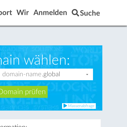
port
Wir
Anmelden
Suche
ain wählen:
Domain prüfen
Massenabfrage