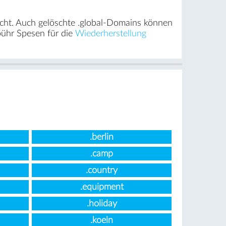
cht. Auch gelöschte .global-Domains können
bühr Spesen für die
Wiederherstellung
.berlin
.camp
.country
.equipment
.holiday
.koeln