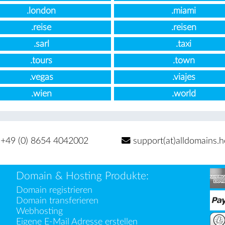
.london
.miami
.reise
.reisen
.sarl
.taxi
.tours
.town
.vegas
.viajes
.wien
.world
+49 (0) 8654 4042002
support(at)alldomains.h
Domain & Hosting Produkte:
Domain registrieren
Domain transferieren
Webhosting
Eigene E-Mail Adresse erstellen