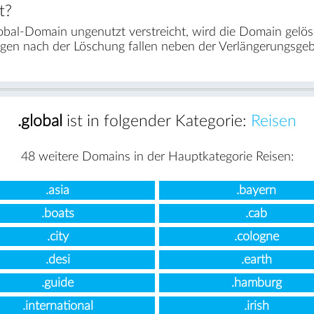
t?
bal-Domain ungenutzt verstreicht, wird die Domain gelös
agen nach der Löschung fallen neben der Verlängerungsge
.global
ist in folgender Kategorie:
Reisen
48 weitere Domains in der Hauptkategorie Reisen:
.asia
.bayern
.boats
.cab
.city
.cologne
.desi
.earth
.guide
.hamburg
.international
.irish