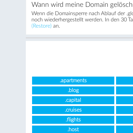
Wann wird meine Domain gelösch
Wenn die Domainsperre nach Ablauf der .glo
noch wiederhergestellt werden. In den 30 T
(Restore)
an.
.apartments
.blog
.capital
.cruises
.flights
.host