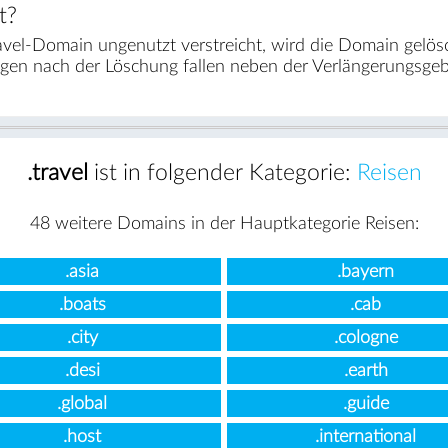
t?
vel-Domain ungenutzt verstreicht, wird die Domain gelös
agen nach der Löschung fallen neben der Verlängerungsge
.travel
ist in folgender Kategorie:
Reisen
48 weitere Domains in der Hauptkategorie Reisen:
.asia
.bayern
.boats
.cab
.city
.cologne
.desi
.earth
.global
.guide
.host
.international