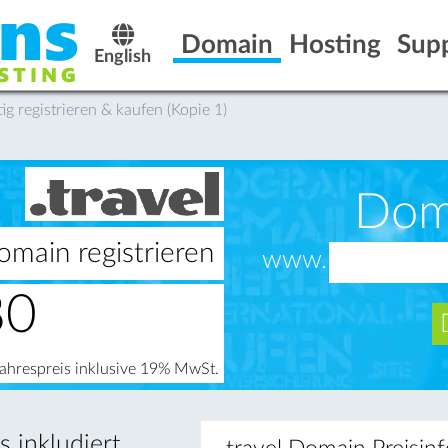
Domain
Hosting
Sup
English
 registrieren & kaufen (Kopie 1)
Dom
omain registrieren
www.
80
Jahrespreis inklusive 19% MwSt.
 inkludiert