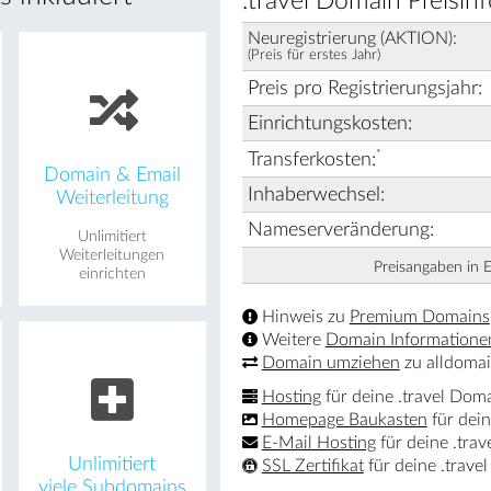
.travel Domain Preisin
Neuregistrierung (AKTION):
(Preis für erstes Jahr)
Preis pro Registrierungsjahr:
Einrichtungskosten:
*
Transferkosten:
Domain & Email
Inhaberwechsel:
Weiterleitung
Nameserveränderung:
Unlimitiert
Weiterleitungen
Preisangaben in 
einrichten
Hinweis zu
Premium Domains
Weitere
Domain Informatione
Domain umziehen
zu alldomai
Hosting
für deine .travel Dom
Homepage Baukasten
für dein
E-Mail Hosting
für deine .tra
Unlimitiert
SSL Zertifikat
für deine .trave
viele Subdomains