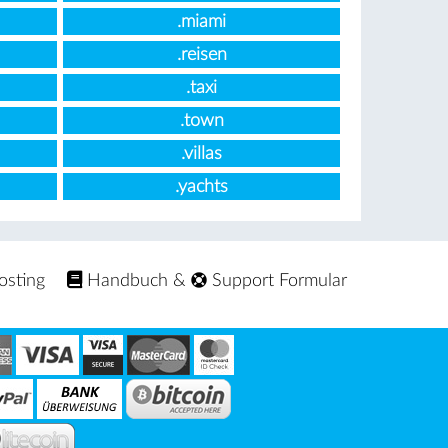
.miami
.reisen
.taxi
.town
.villas
.yachts
osting
Handbuch
&
Support Formular