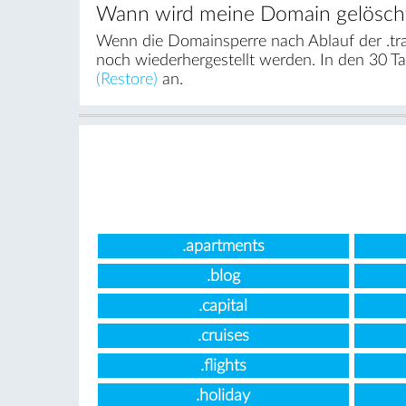
Wann wird meine Domain gelösch
Wenn die Domainsperre nach Ablauf der .tra
noch wiederhergestellt werden. In den 30 T
(Restore)
an.
.apartments
.blog
.capital
.cruises
.flights
.holiday