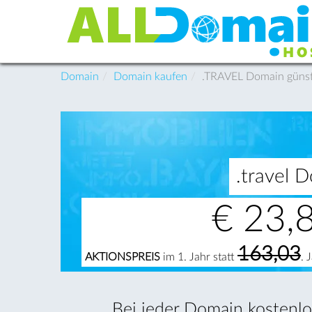
Domain
Domain kaufen
.TRAVEL Domain günstig
.travel D
€
23,
163,03
AKTIONSPREIS
im 1. Jahr statt
. 
Bei jeder Domain kostenlos