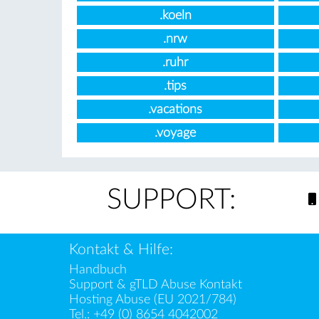
.koeln
.nrw
.ruhr
.tips
.vacations
.voyage
SUPPORT:
Kontakt & Hilfe:
Handbuch
Support & gTLD Abuse Kontakt
Hosting Abuse (EU 2021/784)
Tel.:
+49 (0) 8654 4042002