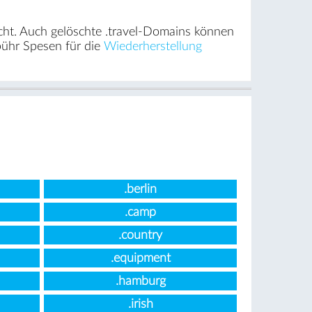
cht. Auch gelöschte .travel-Domains können
bühr Spesen für die
Wiederherstellung
.berlin
.camp
.country
.equipment
.hamburg
.irish