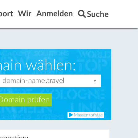
port
Wir
Anmelden
Suche
ain wählen:
Domain prüfen
Massenabfrage