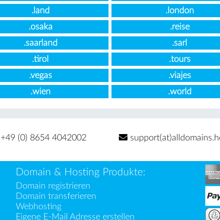
.land
.london
.osaka
.reise
.saarland
.sarl
.tirol
.tours
.vegas
.viajes
.wien
.world
+49 (0) 8654 4042002
support(at)alldomains.h
Domain & Hosting Produkte:
Domain registrieren
Domain transferieren
Webhosting
Eigene E-Mail Adresse erstellen